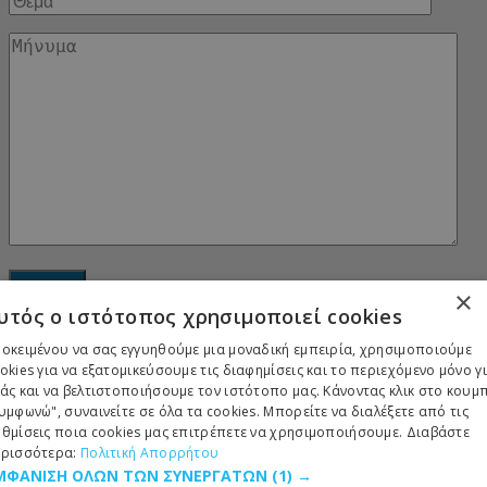
×
υτός ο ιστότοπος χρησιμοποιεί cookies
Login to Esolnet Hellas
οκειμένου να σας εγγυηθούμε μια μοναδική εμπειρία, χρησιμοποιούμε
okies για να εξατομικεύσουμε τις διαφημίσεις και το περιεχόμενο μόνο γ
άς και να βελτιστοποιήσουμε τον ιστότοπο μας. Κάνοντας κλικ στο κουμ
υμφωνώ", συναινείτε σε όλα τα cookies. Μπορείτε να διαλέξετε από τις
Login
Lost Password?
θμίσεις ποια cookies μας επιτρέπετε να χρησιμοποιήσουμε. Διαβάστε
Reset Password
ρισσότερα:
Πολιτική Απορρήτου
Enter the username or e-mail you used in your profile. A password reset link
ΜΦΑΝΙΣΗ ΟΛΩΝ ΤΩΝ ΣΥΝΕΡΓΑΤΩΝ
(1) →