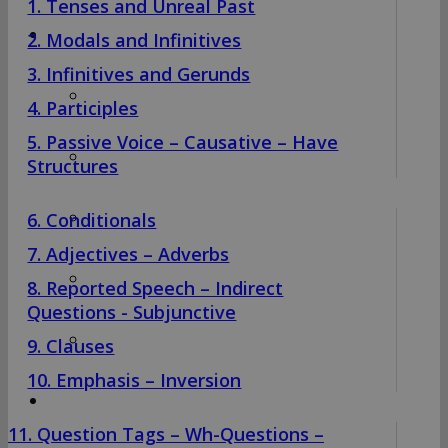
1. Tenses and Unreal Past
AWARDS INTERNATIONAL EXAMS
2. Modals and Infinitives
3. Infinitives and Gerunds
Awards Level 1
4. Participles
5. Passive Voice – Causative – Have
Awards Level 2
Structures
6. Conditionals
Awards Level 3
7. Adjectives – Adverbs
Awards Level A1
8. Reported Speech – Indirect
Questions - Subjunctive
Awards Level A2
9. Clauses
10. Emphasis – Inversion
ΥΠΟΣΤΗΡΙΚΤΙΚΟ ΥΛΙΚΟ
11. Question Tags – Wh-Questions –