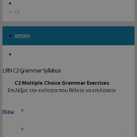
c2
ΑΡΧΙΚΗ
LRN EXAMS
LRN C2 Grammar Syllabus
LRN B1 Level
C2 Multiple Choice Grammar Exercises
Επιλέξτε την ενότητα που θέλετε να επιλύσετε
LRN B2 Level
LRN C1 Level
Πίσω
LRN C2 Level