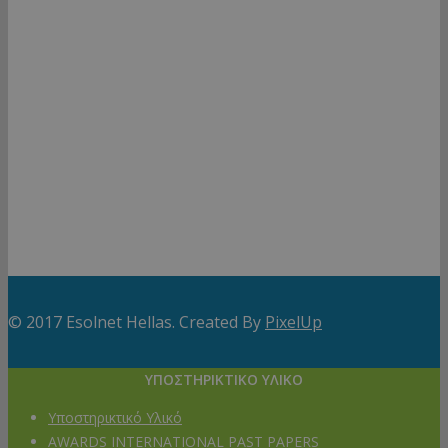
info@esolnethellas.gr
Τηλ. Κέντρο:
Δευτέρα – Παρασκευή 09:00 – 17:30
ΕSOLNET HELLAS ΕΠΕ
Έδρα
: Πραξιτέλους 131, Πειραιάς, T.K. 18532
ΑΦΜ
: 800640908,
ΔΟΥ
: Α’ ΠΕΙΡΑΙΑ
ΑΡ. ΓΕΜΗ
133584601000
Πολιτική Απορρήτου
© 2017 Esolnet Hellas. Created By
PixelUp
ΥΠΟΣΤΗΡΙΚΤΙΚΟ ΥΛΙΚΟ
Υποστηρικτικό Υλικό
AWARDS INTERNATIONAL PAST PAPERS