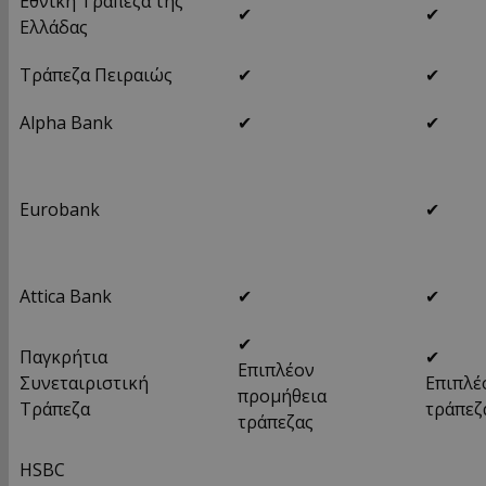
Εθνική Τράπεζα της
✔
✔
Ελλάδας
Τράπεζα Πειραιώς
✔
✔
Alpha Bank
✔
✔
Eurobank
✔
Attica Bank
✔
✔
✔
Παγκρήτια
✔
Επιπλέον
Συνεταιριστική
Επιπλέ
προμήθεια
Τράπεζα
τράπεζ
τράπεζας
HSBC