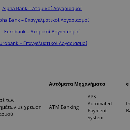
Alpha Bank – Ατομικοί Λογαριασμοί
pha Bank – Επαγγελματικοί Λογαριασμοί
Eurobank – Ατομικοί Λογαριασμοί
urobank – Επαγγελματικοί Λογαριασμοί
Αυτόματα Μηχανήματα
e
APS
ισέ των
Automated
I
ημάτων με χρέωση
ATM Banking
Payment
B
ασμού
System