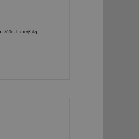
ε λάβει. H καταβολή