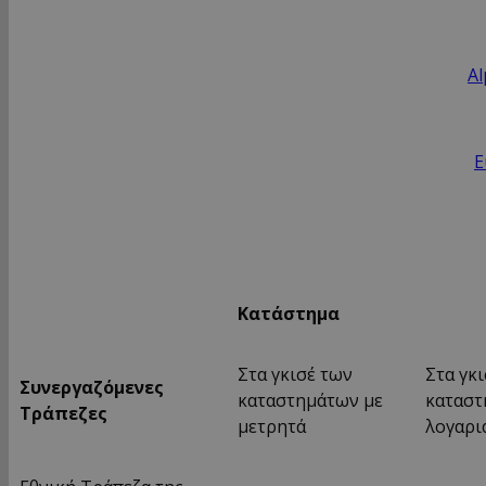
Al
E
Κατάστημα
Στα γκισέ των
Στα γκ
Συνεργαζόμενες
καταστημάτων με
καταστ
Τράπεζες
μετρητά
λογαρι