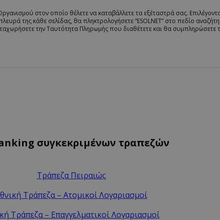
ργανισμού στον οποίο θέλετε να καταβάλλετε τα εξέταστρά σας. Επιλέγοντα
λευρά της κάθε σελίδας, θα πληκτρολογήσετε “ESOLNET” στο πεδίο αναζήτησ
καταχωρήσετε την Ταυτότητα Πληρωμής που διαθέτετε και θα συμπληρώσετε τ
banking συγκεκριμένων τραπεζών
Τράπεζα Πειραιώς
θνική Τράπεζα – Ατομικοί Λογαριασμοί
κή Τράπεζα – Επαγγελματικοί Λογαριασμοί