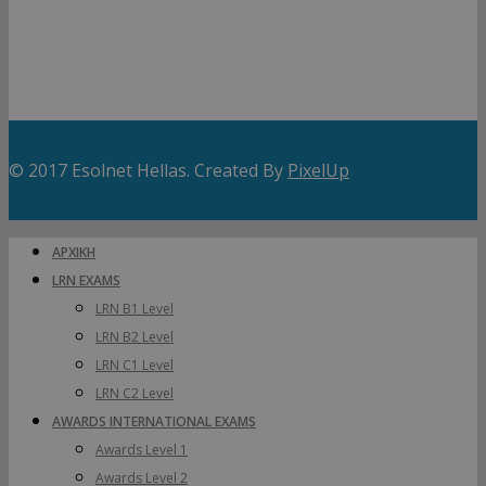
Πολιτική Απορρήτου
© 2017 Esolnet Hellas. Created By
PixelUp
ΑΡΧΙΚΗ
LRN EXAMS
LRN B1 Level
LRN B2 Level
LRN C1 Level
LRN C2 Level
AWARDS INTERNATIONAL EXAMS
Awards Level 1
Awards Level 2