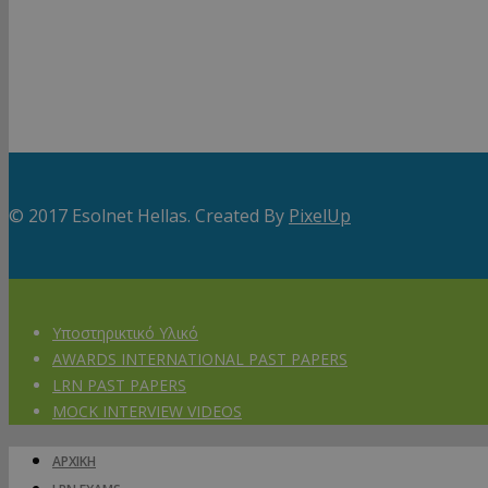
© 2017 Esolnet Hellas. Created By
PixelUp
Υποστηρικτικό Υλικό
AWARDS INTERNATIONAL PAST PAPERS
LRN PAST PAPERS
MOCK INTERVIEW VIDEOS
ΑΡΧΙΚΗ