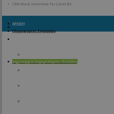
LRN Mock Interview for Level B2
ΑΡΧΙΚΗ
Πληροφορίες Εγγραφών
LRN EXAMS
LRN B1 Level
Δημιουργία Λογαριασμού / Είσοδος
LRN B2 Level
L
LRN C1 Level
A full LRN speaking test pract
LRN C2 Level