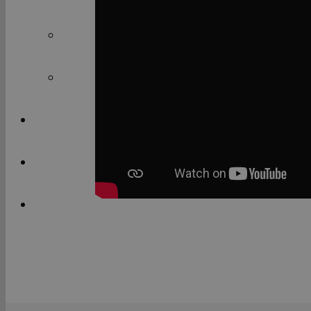
MOCK INTERVIEW VIDEOS
AWARDS INTERNATIONAL PAST PAPERS
ΝΕΑ
ΕΠΙΚΟΙΝΩΝΙΑ
ΕΙΔΙΚΗ ΜΕΡΙΜΝΑ