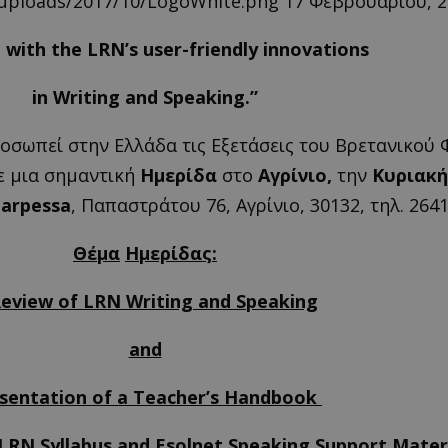
/uploads/2017/10/LogoWhite.png
17 Φεβρουαρίου, 
 with the LRN’s user-friendly innovations
in Writing and Speaking.”
οσωπεί στην Ελλάδα τις Εξετάσεις του Βρετανικού
ε μια σημαντική
Ημερίδα
στο
Αγρίνιο,
την
Κυριακή
arpessa
, Παπαστράτου 76, Αγρίνιο, 30132, τηλ. 264
Θέμα
Ημερίδας
:
Review of LRN Writing and Speaking
and
sentation of a Teacher’s Handbook
LRN Syllabus and Esolnet Speaking Support Mater