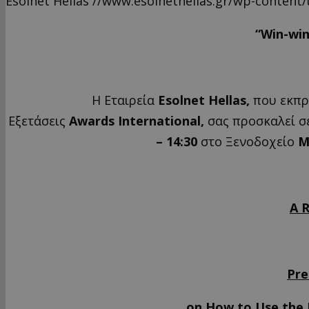
Esolnet Hellas
//www.esolnethellas.gr/wp-content
“Win-win
Η Εταιρεία
Esolnet
Hellas
,
που εκπρ
Εξετάσεις
Awards
International
,
σας προσκαλεί σ
– 14:30
στο Ξενοδοχείο
M
A 
Pre
on How to Use the 