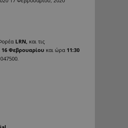
2020
17 Φεβρουαρίου, 2020
 Φορέα
LRN
,
και τις
 16 Φεβρουαρίου
και ώρα
11:30
1047500.
ial