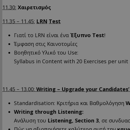
11.30:
Χαιρετισμός
11.35 – 11.45:
LRN
Test
Γιατί το LRN είναι ένα
Έξυπνο
Test
!
Έμφαση στις Καινοτομίες
Βοηθητικό Υλικό του Use:
Syllabus in Content with 20 Exercises per unit
11.45 – 13.00:
Writing – Upgrade your Candidates’ 
Standardisation: Κριτήρια και Βαθμολόγηση
W
Writing through Listening:
Ανάλυση του
Listening, Section 3
, σε συνδυα
Πώς να αξιοποιήσετε καλύτερα αυτή την
καιν