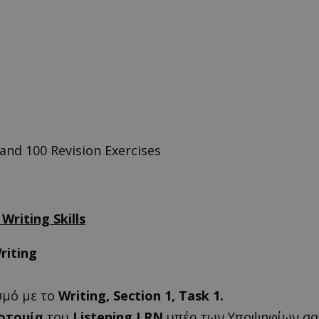
 and 100 Revision Exercises
Writing Skills
riting
σμό με το
Writing, Section 1, Task 1.
οτομία
του
Listening
LRN
υπέρ των Υποψηφίων σα