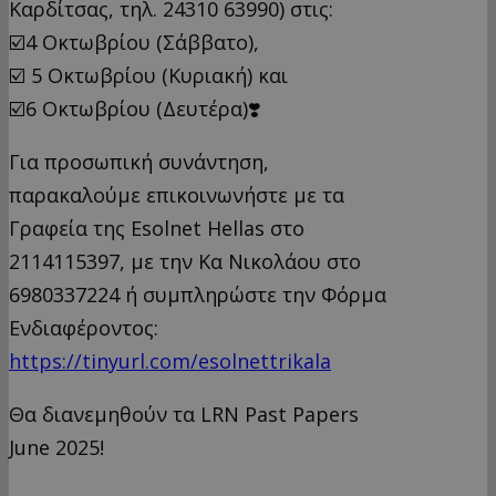
Καρδίτσας, τηλ. 24310 63990) στις:
☑️4 Οκτωβρίου (Σάββατο),
☑️ 5 Οκτωβρίου (Κυριακή) και
☑️6 Οκτωβρίου (Δευτέρα)❣️
Για προσωπική συνάντηση,
παρακαλούμε επικοινωνήστε με τα
Γραφεία της Esolnet Hellas στο
2114115397, με την Κα Νικολάου στο
6980337224 ή συμπληρώστε την Φόρμα
Ενδιαφέροντος:
https://tinyurl.com/esolnettrikala
Θα διανεμηθούν τα LRN Past Papers
June 2025!