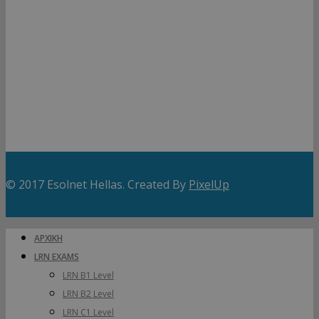
ΕSOLNET HELLAS ΕΠΕ
Έδρα
: Πραξιτέλους 131, Πειραιάς, T.K. 18532
ΑΦΜ
: 800640908,
ΔΟΥ
: Α’ ΠΕΙΡΑΙΑ
ΑΡ. ΓΕΜΗ
133584601000
Πολιτική Απορρήτου
© 2017 Esolnet Hellas. Created By
PixelUp
ΑΡΧΙΚΗ
LRN EXAMS
LRN B1 Level
LRN B2 Level
LRN C1 Level